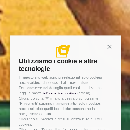
Continua s
Utilizziamo i cookie e altre
tecnologie
In questo sito web sono preselezionati solo cookies
necessari/tecnici necessari alla navigazione.
Per conoscere nel dettaglio quali cookie utilizziamo
leggi la nostra
informativa cookies
(estesa).
Cliccando sulla "X" in alto a destra o sul pulsante
"Rifiuta tutti" saranno mantenuti attivi solo i cookies
necessari, cioè quelli tecnici che consentono la
navigazione del sito.
Cliccando su "Accetta tutti" si autorizza l'uso di tutti i
cookies.
Cliccando su "Personalizza" si può scegliere in modo