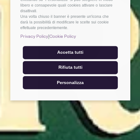
libero e consapevole quali cookies attivare o lasciare
disattivati.
Una volta chiuso il banner è presente un'icona che
darà la possibilità di modificare le scelte sui cookie
effettuate precedentemente.
|
Privacy Policy
Cookie Policy
Accetta tutti
Rifiuta tutti
Personalizza